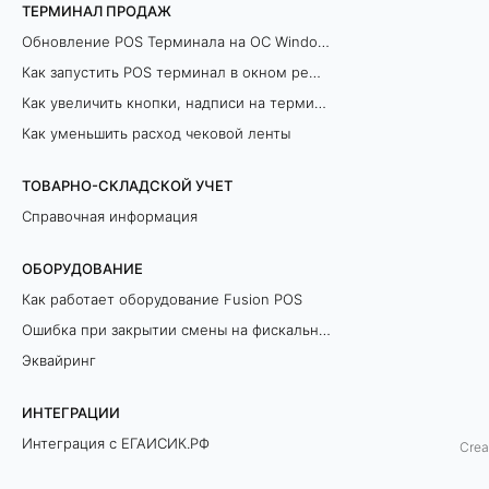
т
ТЕРМИНАЛ ПРОДАЖ
Обновление POS Терминала на ОС Windows
ы
Как запустить POS терминал в окном режиме
Как увеличить кнопки, надписи на терминале продаж
Как уменьшить расход чековой ленты
ТОВАРНО-СКЛАДСКОЙ УЧЕТ
Справочная информация
ОБОРУДОВАНИЕ
Как работает оборудование Fusion POS
Ошибка при закрытии смены на фискальном регистраторе
Эквайринг
ИНТЕГРАЦИИ
Оплата подписки FUSION
Интеграция с ЕГАИСИК.РФ
Crea
Разрешительный Режим Офлайн (ЛМЧЗ)