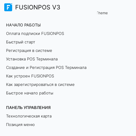
FUSIONPOS V3
Н
Theme
НАЧАЛО РАБОТЫ
а
Оплата подписки FUSIONPOS
ч
Быстрый старт
Регистрация в системе
а
Установка POS Терминала
л
Создание и Регистрация POS Терминала
о
Как устроен FUSIONPOS
Как зарегистрироваться в системе
р
Быстрое начало работы
а
ПАНЕЛЬ УПРАВЛЕНИЯ
б
Технологическая карта
Позиция меню
о